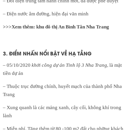
– Đối diện trung tâm hành chính mới, đã được phê duyệt
– Điện nước âm đường, hiện đại văn minh
>>>Xem thêm:
khu đô thị An Bình Tân Nha Trang
3. ĐIỂM NHẤN NỔI BẬT VỀ HẠ TẦNG
– 05/10/2020
khởi công dự án Tỉnh lộ 3 Nha Trang
, là mặt
tiền dự án
– Thuộc trục đường chính, huyết mạch của thành phố Nha
Trang
– Xung quanh là các mảng xanh, cây cối, không khí trong
lành
– Miễn phí, Tặng thêm từ 80 -100 m2 đất cho những khách