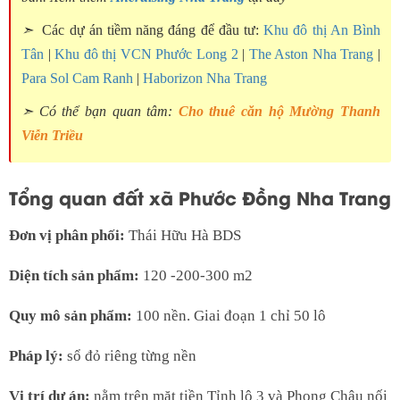
➣
Các dự án tiềm năng đáng để đầu tư:
Khu đô thị An Bình
Tân
|
Khu đô thị VCN Phước Long 2
|
The Aston Nha Trang
|
Para Sol Cam Ranh
|
Haborizon Nha Trang
➣ Có thể bạn quan tâm:
Cho thuê căn hộ Mường Thanh
Viễn Triều
Tổng quan đất xã Phước Đồng Nha Trang
Đơn vị phân phối:
Thái Hữu Hà BDS
Diện tích sản phẩm:
120 -200-300 m2
Quy mô sản phẩm:
100 nền. Giai đoạn 1 chỉ 50 lô
Pháp lý:
sổ đỏ riêng từng nền
Vị trí dự án:
nằm trên mặt tiền Tỉnh lộ 3 và Phong Châu nối