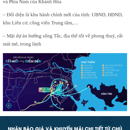
và Phía Nam của Khánh Hòa
– Đối diện là khu hành chính mới của tỉnh: UBND, HĐND,
khu Liên cơ, công viên Trung tâm,…
– Mặt dự án hướng sông Tắc, địa thế tốt về phong thuỷ, rất
mát mẻ, trong lành
NHẬN BÁO GIÁ VÀ KHUYẾN MÃI CHI TIẾT TỪ CHỦ