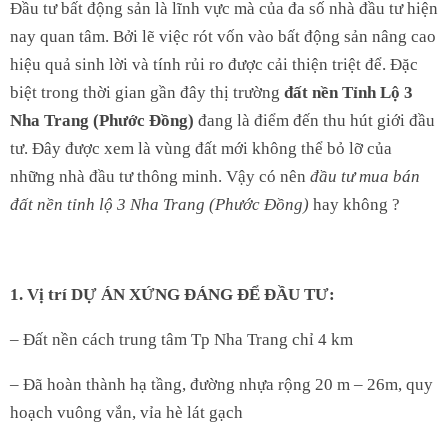
Đầu tư bất động sản là lĩnh vực mà của đa số nhà đầu tư hiện
nay quan tâm. Bởi lẽ việc rót vốn vào bất động sản nâng cao
hiệu quả sinh lời và tính rủi ro được cải thiện triệt để. Đặc
biệt trong thời gian gần đây thị trường
đất nền Tỉnh Lộ 3
Nha Trang (Phước Đồng)
đang là điểm đến thu hút giới đầu
tư. Đây được xem là vùng đất mới không thể bỏ lỡ của
những nhà đầu tư thông minh. Vậy có nên
đầu tư mua bán
đất nền tỉnh lộ 3 Nha Trang (Phước Đồng)
hay không ?
1. Vị trí DỰ ÁN XỨNG ĐÁNG ĐỂ ĐẦU TƯ:
– Đất nền cách trung tâm Tp Nha Trang chỉ 4 km
– Đã hoàn thành hạ tầng, đường nhựa rộng 20 m – 26m, quy
hoạch vuông vắn, vỉa hè lát gạch