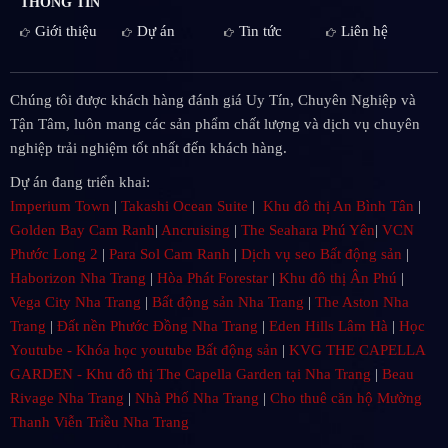
THÔNG TIN
Giới thiệu
Dự án
Tin tức
Liên hệ
Chúng tôi được khách hàng đánh giá Uy Tín, Chuyên Nghiệp và
Tận Tâm, luôn mang các sản phẩm chất lượng và dịch vụ chuyên
nghiệp trải nghiệm tốt nhất đến khách hàng.
Dự án đang triển khai:
Imperium Town
|
Takashi Ocean Suite
|
Khu đô thị An Bình Tân
|
Golden Bay Cam Ranh
|
Ancruising
|
The Seahara Phú Yên
|
VCN
Phước Long 2
|
Para Sol Cam Ranh
|
Dịch vụ seo Bất động sản
|
Haborizon Nha Trang
|
Hòa Phát Forestar
|
Khu đô thị Ân Phú
|
Vega City Nha Trang
|
Bất động sản Nha Trang
|
The Aston Nha
Trang
|
Đất nền Phước Đồng Nha Trang
|
Eden Hills Lâm Hà
|
Học
Youtube - Khóa học youtube Bất động sản
|
KVG THE CAPELLA
GARDEN - Khu đô thị The Capella Garden tại Nha Trang
|
Beau
Rivage Nha Trang
|
Nhà Phố Nha Trang
|
Cho thuê căn hộ Mường
Thanh Viễn Triều Nha Trang