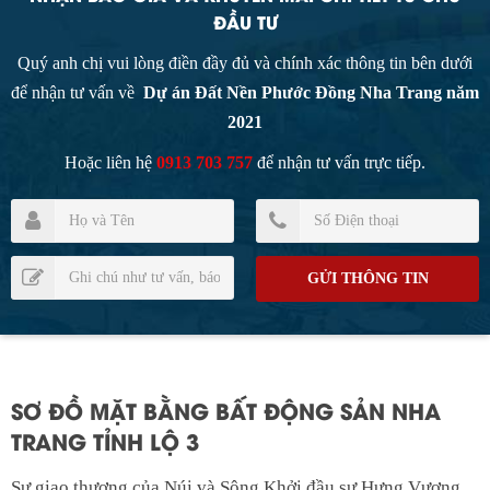
ĐẦU TƯ
Quý anh chị vui lòng điền đầy đủ và chính xác thông tin bên dưới
để nhận tư vấn về
Dự án Đất Nền Phước Đồng Nha Trang năm
2021
Hoặc liên hệ
0913 703 757
để nhận tư vấn trực tiếp.
SƠ ĐỒ MẶT BẰNG BẤT ĐỘNG SẢN NHA
TRANG TỈNH LỘ 3
Sự giao thương của Núi và Sông Khởi đầu sự Hưng Vượng