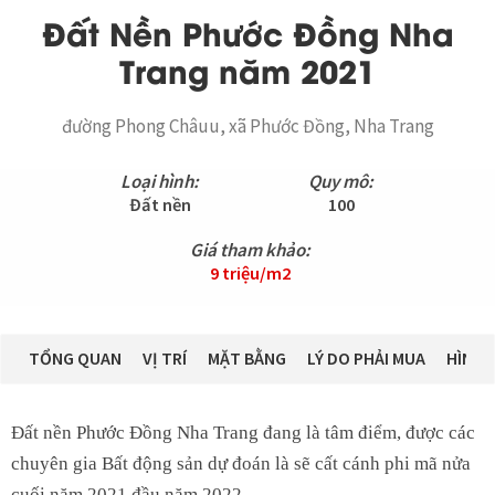
Đất Nền Phước Đồng Nha
Trang năm 2021
đường Phong Châuu, xã Phước Đồng, Nha Trang
Loại hình:
Quy mô:
Đất nền
100
Giá tham khảo:
9 triệu/m2
TỔNG QUAN
VỊ TRÍ
MẶT BẰNG
LÝ DO PHẢI MUA
HÌNH 
Đất nền Phước Đồng Nha Trang đang là tâm điểm, được các
chuyên gia Bất động sản dự đoán là sẽ cất cánh phi mã nửa
cuối năm 2021 đầu năm 2022