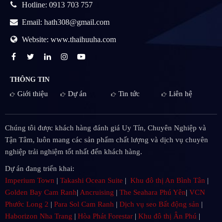
Hotline: 0913 703 757
Email: hath308@gmail.com
Website: www.thaihuuha.com
THÔNG TIN
Giới thiệu
Dự án
Tin tức
Liên hệ
Chúng tôi được khách hàng đánh giá Uy Tín, Chuyên Nghiệp và
Tận Tâm, luôn mang các sản phẩm chất lượng và dịch vụ chuyên
nghiệp trải nghiệm tốt nhất đến khách hàng.
Dự án đang triển khai:
Imperium Town
|
Takashi Ocean Suite
|
Khu đô thị An Bình Tân
|
Golden Bay Cam Ranh
|
Ancruising
|
The Seahara Phú Yên
|
VCN
Phước Long 2
|
Para Sol Cam Ranh
|
Dịch vụ seo Bất động sản
|
Haborizon Nha Trang
|
Hòa Phát Forestar
|
Khu đô thị Ân Phú
|