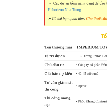
➣
Các dự án tiềm năng đáng để đầu 
Haborizon Nha Trang
➣ Có thể bạn quan tâm:
Cho thuê că
Tổ
Tên thương mại
IMPERIUM TO
Vị trí dự án
• 16 Đường Phước Lo
Chủ đầu tư
• Công ty cổ phần Đầ
Giá bán dự kiến
• 42-45 triệu/m2
Tư vấn giám sát
• Apave
thi công
Thi công móng
• Phúc Khang Contrust
cọc