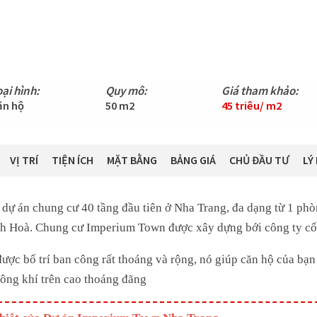
ại hình:
Quy mô:
Giá tham khảo:
ăn hộ
50 m2
45 triêu/ m2
VỊ TRÍ
TIỆN ÍCH
MẶT BẰNG
BẢNG GIÁ
CHỦ ĐẦU TƯ
LÝ
ự án chung cư 40 tầng đầu tiên ở Nha Trang, đa dạng từ 1 phò
h Hoà. Chung cư Imperium Town được xây dựng bới công ty c
ược bố trí ban công rất thoáng và rộng, nó giúp căn hộ của bạn
hông khí trên cao thoáng đãng