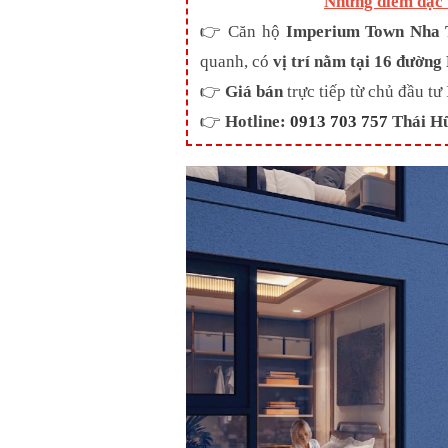
Những điểm đặc 
👉 Căn hộ
Imperium Town Nha 
quanh, có
vị trí nằm tại 16 đườn
👉
Giá bán
trực tiếp từ chủ đầu 
👉
Hotline:
0913 703 757
Thái H