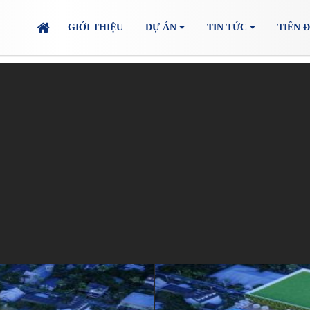
GIỚI THIỆU
DỰ ÁN
TIN TỨC
TIẾN 