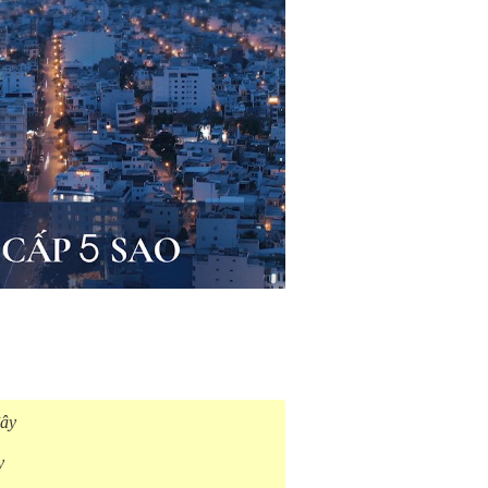
đây
y