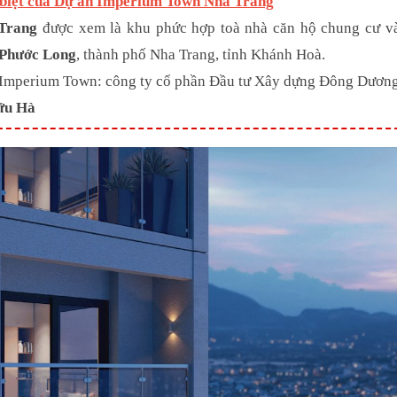
biệt của Dự án Imperium Town Nha Trang
Trang
được xem là khu phức hợp toà nhà căn hộ chung cư và
g Phước Long
, thành phố Nha Trang, tỉnh Khánh Hoà.
tư Imperium Town: công ty cổ phần Đầu tư Xây dựng Đông Dương
ữu Hà