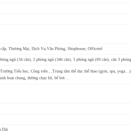
 cấp, Thương Mại, Dịch Vụ,Văn Phòng, Shophouse, Officetel
phòng ngủ (34 căn), 2 phòng ngủ (346 căn), 3 phòng ngủ (69 căn), căn 3 phòng
Trường Tiểu học, Công viên , ,Trung tâm thể dục thể thao (gym, spa, yoga
 sinh hoạt chung, đường chạy bộ, bể bơi…
u Dài