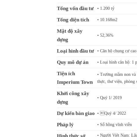
Tổng vốn đầu tư
• 1.200 tỷ
Tổng diện tích
• 10.168m2
Mật độ xây
• 52,36%
dựng
Loại hình đầu tư
• Căn hộ chung cư cao
Quy mô dự án
• Loại hình căn hộ: 1 
Tiện ích
• Trường mầm non và 
Imperium Town
thực, thư viện, phòng
Khởi công xây
• Quý 1/ 2019
dựng
Dự kiến bàn giao
• Quý 4/ 2022
Pháp lý
• Sổ hồng vĩnh viễn
Hình thức sở
• Người Việt Nam: Lâ