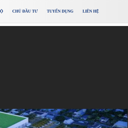
ĐỘ
CHỦ ĐẦU TƯ
TUYỂN DỤNG
LIÊN HỆ