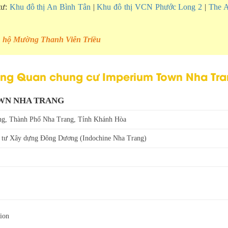
tư:
Khu đô thị An Bình Tân
|
Khu đô thị VCN Phước Long 2
|
The A
n hộ Mường Thanh Viễn Triều
ng Quan chung cư Imperium Town Nha Tr
WN NHA TRANG
ng, Thành Phố Nha Trang, Tỉnh Khánh Hòa
u tư Xây dựng Đông Dương (Indochine Nha Trang)
ion