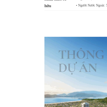
hữu
• Người Nước Ngoài: 5