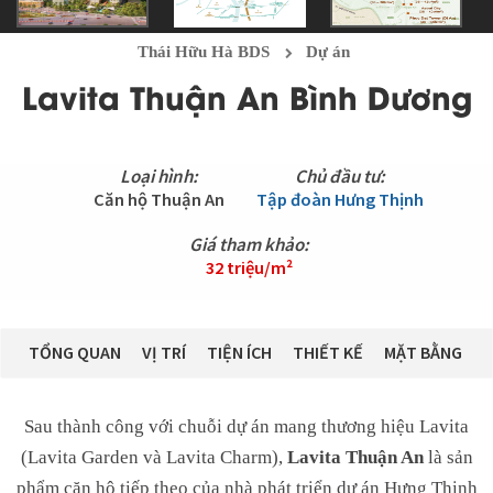
Thái Hữu Hà BDS
Dự án
Lavita Thuận An Bình Dương
Loại hình:
Chủ đầu tư:
Căn hộ Thuận An
Tập đoàn Hưng Thịnh
Giá tham khảo:
32 triệu/m²
TỔNG QUAN
VỊ TRÍ
TIỆN ÍCH
THIẾT KẾ
MẶT BẰNG
P
Sau thành công với chuỗi dự án mang thương hiệu Lavita
(Lavita Garden và Lavita Charm),
Lavita Thuận An
là sản
phẩm căn hộ tiếp theo của nhà phát triển dự án Hưng Thịnh