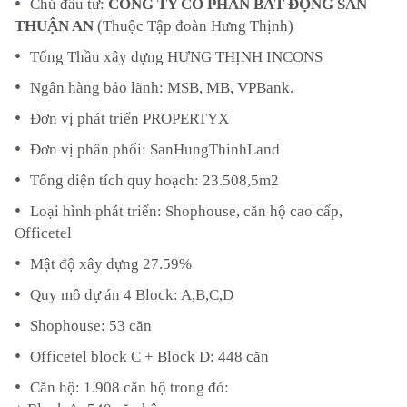
Chủ đầu tư:
CÔNG TY CỔ PHẦN BẤT ĐỘNG SẢN
THUẬN AN
(Thuộc Tập đoàn Hưng Thịnh)
Tổng Thầu xây dựng HƯNG THỊNH INCONS
Ngân hàng bảo lãnh: MSB, MB, VPBank.
Đơn vị phát triển PROPERTYX
Đơn vị phân phối: SanHungThinhLand
Tổng diện tích quy hoạch: 23.508,5m2
Loại hình phát triển: Shophouse, căn hộ cao cấp,
Officetel
Mật độ xây dựng 27.59%
Quy mô dự án 4 Block: A,B,C,D
Shophouse: 53 căn
Officetel block C + Block D: 448 căn
Căn hộ: 1.908 căn hộ trong đó: