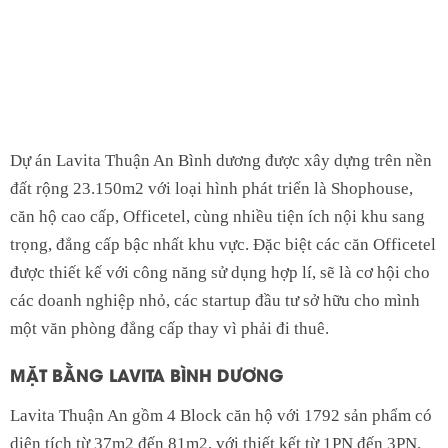
Dự án Lavita Thuận An Bình dương được xây dựng trên nền
đất rộng 23.150m2 với loại hình phát triển là Shophouse,
căn hộ cao cấp, Officetel, cùng nhiều tiện ích nội khu sang
trọng, đẳng cấp bậc nhất khu vực. Đặc biệt các căn Officetel
được thiết kế với công năng sử dụng hợp lí, sẽ là cơ hội cho
các doanh nghiệp nhỏ, các startup đầu tư sở hữu cho mình
một văn phòng đẳng cấp thay vì phải đi thuê.
MẶT BẰNG LAVITA BÌNH DƯƠNG
Lavita Thuận An gồm 4 Block căn hộ với 1792 sản phẩm có
diện tích từ 37m2 đến 81m2, với thiết kết từ 1PN đến 3PN.