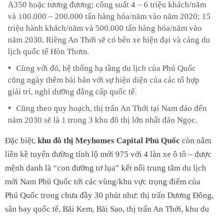
A350 hoặc tương đương; công suất 4 – 6 triệu khách/năm
và 100.000 – 200.000 tấn hàng hóa/năm vào năm 2020; 15
triệu hành khách/năm và 500.000 tấn hàng hóa/năm vào
năm 2030. Riêng An Thới sẽ có bến xe hiện đại và cảng du
lịch quốc tế Hòn Thơm.
Cùng với đó, hệ thống hạ tầng du lịch của Phú Quốc
cũng ngày thêm bài bản với sự hiện diện của các tổ hợp
giải trí, nghỉ dưỡng đẳng cấp quốc tế.
Cũng theo quy hoạch, thị trấn An Thới tại Nam đảo đến
năm 2030 sẽ là 1 trong 3 khu đô thị lớn nhất đảo Ngọc.
Đặc biệt,
khu đô thị Meyhomes Capital Phú Quốc
còn nằm
liền kề tuyến đường tỉnh lộ mới 975 với 4 làn xe ô tô – được
mệnh danh là “con đường tơ lụa” kết nối trung tâm du lịch
mới Nam Phú Quốc tới các vùng/khu vực trọng điểm của
Phú Quốc trong chưa đầy 30 phút như: thị trấn Dương Đông,
sân bay quốc tế, Bãi Kem, Bãi Sao, thị trấn An Thới, khu du