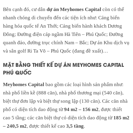
Bên cạnh đó, cư dân
dự án Meyhomes Capital
còn có thể
nhanh chóng di chuyển đến các tiện ích như: Cảng biển
hàng hóa quốc tế An Thới; Cảng biển hành khách Dương
Đông; Đường điện cáp ngầm Hà Tiên – Phú Quốc; Đường
quanh đảo, đường trục chính Nam – Bắc; Dự án Khu dịch vụ
và sân golf Ri Ta Võ – Phú Quốc (đang đề xuất)…
MẶT BẰNG THIẾT KẾ DỰ ÁN MEYHOMES CAPITAL
PHÚ QUỐC
Meyhomes Capital
bao gồm các loại hình sản phẩm như:
nhà phố liền kề (888 căn), nhà phố thương mại (540 căn),
biệt thự đơn lập và biệt thự song lập (130 căn). Các căn nhà
phố có diện tích dao động từ
94 m2 – 156 m2
, được thiết
cao 5 tầng; các căn biệt thự có diện tích dao động từ
185 m2
– 240,5 m2
, được thiết kế cao
3,5 tầng
.