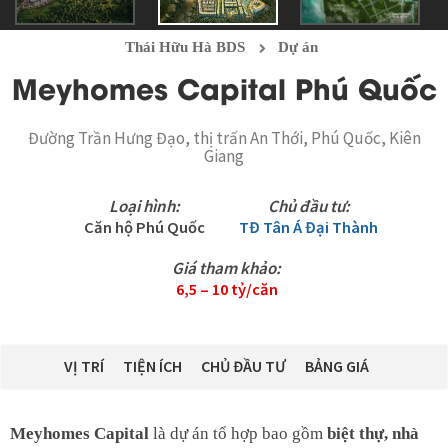
Thái Hữu Hà BDS
Dự án
Meyhomes Capital Phú Quốc
Đường Trần Hưng Đạo, thị trấn An Thới, Phú Quốc, Kiên
Giang
Loại hình:
Chủ đầu tư:
Căn hộ Phú Quốc
TĐ Tân Á Đại Thành
Giá tham khảo:
6,5 – 10 tỷ/căn
VỊ TRÍ
TIỆN ÍCH
CHỦ ĐẦU TƯ
BẢNG GIÁ
Meyhomes Capital
là dự án tổ hợp bao gồm
biệt thự, nhà