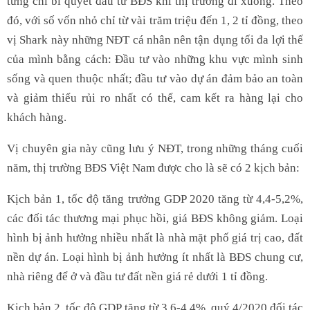
từng chỉ bí quyết đầu tư BĐS khi thị trường đi xuống. Theo
đó, với số vốn nhỏ chỉ từ vài trăm triệu đến 1, 2 tỉ đồng, theo
vị Shark này những NĐT cá nhân nên tận dụng tối đa lợi thế
của mình bằng cách: Đầu tư vào những khu vực mình sinh
sống và quen thuộc nhất; đầu tư vào dự án đảm bảo an toàn
và giảm thiểu rủi ro nhất có thể, cam kết ra hàng lại cho
khách hàng.
Vị chuyên gia này cũng lưu ý NĐT, trong những tháng cuối
năm, thị trường BĐS Việt Nam được cho là sẽ có 2 kịch bản:
Kịch bản 1, tốc độ tăng trưởng GDP 2020 tăng từ 4,4-5,2%,
các đối tác thương mại phục hồi, giá BĐS không giảm. Loại
hình bị ảnh hưởng nhiều nhất là nhà mặt phố giá trị cao, đất
nền dự án. Loại hình bị ảnh hưởng ít nhất là BĐS chung cư,
nhà riêng để ở và đầu tư đất nền giá rẻ dưới 1 tỉ đồng.
Kịch bản 2, tốc độ GDP tăng từ 3,6-4,4%, quý 4/2020 đối tác