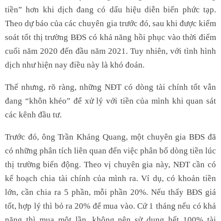
tiền” hơn khi dịch đang có dấu hiệu diễn biến phức tạp.
Theo dự báo của các chuyên gia trước đó, sau khi được kiểm
soát tốt thị trường BĐS có khả năng hồi phục vào thời điểm
cuối năm 2020 đến đầu năm 2021. Tuy nhiên, với tình hình
dịch như hiện nay điều này là khó đoán.
Thế nhưng, rõ ràng, những NĐT có dòng tài chính tốt vẫn
đang “khôn khéo” để xử lý với tiền của mình khi quan sát
các kênh đầu tư.
Trước đó, ông Trần Kháng Quang, một chuyên gia BĐS đã
có những phân tích liên quan đến việc phân bổ dòng tiền lúc
thị trường biến động. Theo vị chuyên gia này, NĐT cần có
kế hoạch chia tài chính của mình ra. Ví dụ, có khoản tiền
lớn, cần chia ra 5 phần, mỗi phần 20%. Nếu thấy BĐS giá
tốt, hợp lý thì bỏ ra 20% để mua vào. Cứ 1 tháng nếu có khả
năng thì mua một lần, không nên sử dụng hết 100% tài