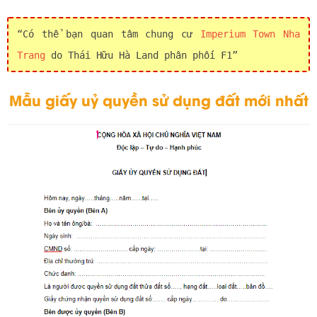
Có thể bạn quan tâm chung cư
Imperium Town Nha
Trang
do Thái Hữu Hà Land phân phối F1
Mẫu giấy uỷ quyền sử dụng đất mới nhất