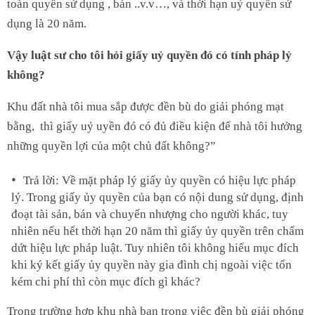
toàn quyền sử dụng , bán ..v.v…, và thời hạn uỷ quyền sử
dụng là 20 năm.
Vậy luật sư cho tôi hỏi giấy uỷ quyền đó có tính pháp lý
không?
Khu đất nhà tôi mua sắp được đền bù do giải phóng mạt
bằng, thì giấy uỷ uyền đó có đủ điều kiện để nhà tôi hưởng
những quyền lợi của một chủ đất không?”
Trả lời: Về mặt pháp lý giấy ủy quyền có hiệu lực pháp
lý. Trong giấy ủy quyền của bạn có nội dung sử dụng, định
đoạt tài sản, bán và chuyển nhượng cho người khác, tuy
nhiên nếu hết thời hạn 20 năm thì giấy ủy quyền trên chấm
dứt hiệu lực pháp luật. Tuy nhiên tôi không hiểu mục đích
khi ký kết giấy ủy quyền này gia đình chị ngoài việc tốn
kém chi phí thì còn mục đích gì khác?
Trong trường hợp khu nhà bạn trong việc đền bù giải phóng