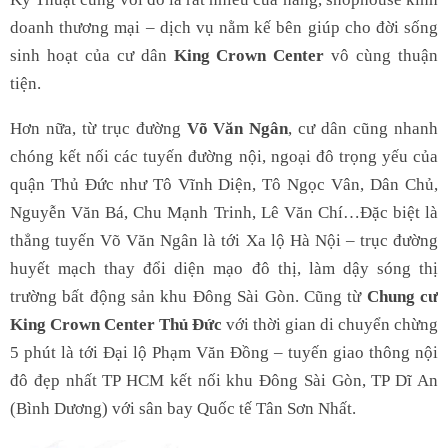
doanh thương mại – dịch vụ nằm kế bên giúp cho đời sống
sinh hoạt của cư dân
King Crown Center
vô cùng thuận
tiện.
Hơn nữa, từ trục đường
Võ Văn Ngân
, cư dân cũng nhanh
chóng kết nối các tuyến đường nội, ngoại đô trọng yếu của
quận Thủ Đức như Tô Vĩnh Diện, Tô Ngọc Vân, Dân Chủ,
Nguyễn Văn Bá, Chu Mạnh Trinh, Lê Văn Chí…Đặc biệt là
thẳng tuyến Võ Văn Ngân là tới Xa lộ Hà Nội – trục đường
huyết mạch thay đổi diện mạo đô thị, làm dậy sóng thị
trường bất động sản khu Đông Sài Gòn. Cũng từ
Chung cư
King Crown Center Thủ Đức
với thời gian di chuyển chừng
5 phút là tới Đại lộ Phạm Văn Đồng – tuyến giao thông nội
đô đẹp nhất TP HCM kết nối khu Đông Sài Gòn, TP Dĩ An
(Bình Dương) với sân bay Quốc tế Tân Sơn Nhất.