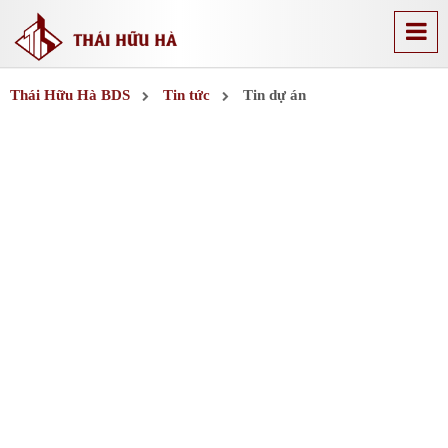
Thái Hữu Hà BDS
Tin tức
Tin dự án