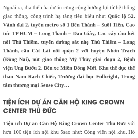
Ngoài ra, địa thế của dự án cũng cộng hưởng lợi từ hệ thống
giao thông, công trình hạ tầng tiêu biểu như:
Quốc lộ 52,
Vành đai 2, tuyến metro số 1 Bến Thành – Suối Tiên, Cao
tốc TP HCM – Long Thành – Dầu Giây, Các cây cầu kết
nối Thủ Thiêm, tuyến đường sắt nhẹ Thủ Thiêm – Long
Thành, cầu Cát Lái nối quận 2 với huyện Nhơn Trạch
(Đồng Nai), nút giao thông Mỹ Thủy giai đoạn 2, Bệnh
viện Ung Bướu 2, Bến xe Miền Đông Mới, Khu thể dục thể
thao Nam Rạch Chiếc, Trường đại học Fulbright, Trung
tâm thương mại Sense City…
TIỆN ÍCH DỰ ÁN CĂN HỘ KING CROWN
CENTER THỦ ĐỨC
Tiện ích Dự án Căn Hộ King Crown Center Thủ Đức
với
hơn 100 tiện ích nội khu 5sao như: Công viên nội khu, Hồ