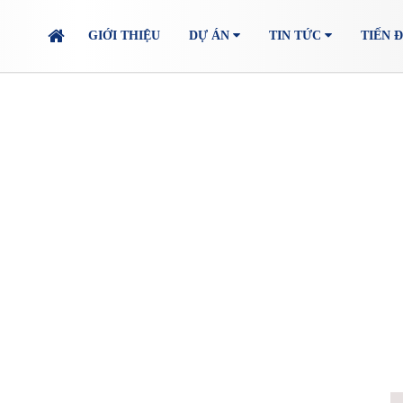
GIỚI THIỆU
DỰ ÁN
TIN TỨC
TIẾN 