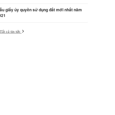
ẫu giấy ủy quyền sử dụng đất mới nhất năm
021
Tất cả tin tức