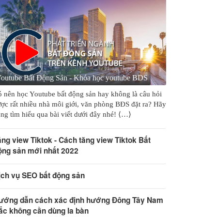
outube Bất Động Sản - Khóa học youtube BDS
 nên học Youtube bất động sản hay không là câu hỏi
ợc rất nhiều nhà môi giới, văn phòng BĐS đặt ra? Hãy
ng tìm hiểu qua bài viết dưới đây nhé! ⟨…⟩
ăng view Tiktok - Cách tăng view Tiktok Bất
ộng sản mới nhất 2022
ịch vụ SEO bất động sản
ướng dẫn cách xác định hướng Đông Tây Nam
ắc không cần dùng la bàn