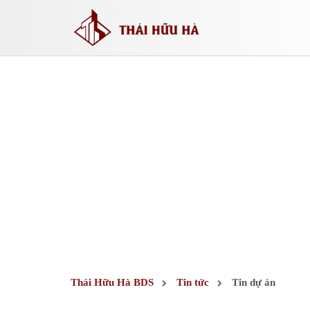
Thái Hữu Hà BDS
Tin tức
Tin dự án