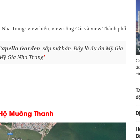
ố Nha Trang: view biển, view sông Cái và view Thành phố
Capella Garden
sắp mở bán. Đây là dự án Mỹ Gia
Y
n Mỹ Gia Nha Trang
Có
đư
cù
T
đ
n Hộ Mường Thanh
D
H
B