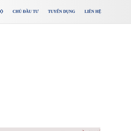
ĐỘ
CHỦ ĐẦU TƯ
TUYỂN DỤNG
LIÊN HỆ