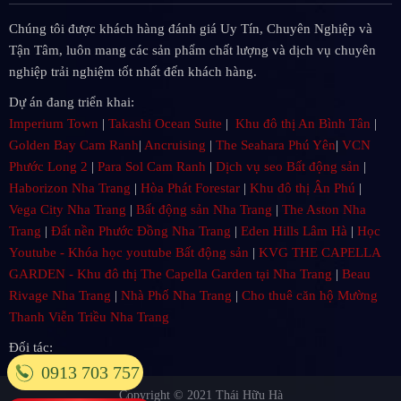
Chúng tôi được khách hàng đánh giá Uy Tín, Chuyên Nghiệp và
Tận Tâm, luôn mang các sản phẩm chất lượng và dịch vụ chuyên
nghiệp trải nghiệm tốt nhất đến khách hàng.
Dự án đang triển khai:
Imperium Town
|
Takashi Ocean Suite
|
Khu đô thị An Bình Tân
|
Golden Bay Cam Ranh
|
Ancruising
|
The Seahara Phú Yên
|
VCN
Phước Long 2
|
Para Sol Cam Ranh
|
Dịch vụ seo Bất động sản
|
Haborizon Nha Trang
|
Hòa Phát Forestar
|
Khu đô thị Ân Phú
|
Vega City Nha Trang
|
Bất động sản Nha Trang
|
The Aston Nha
Trang
|
Đất nền Phước Đồng Nha Trang
|
Eden Hills Lâm Hà
|
Học
Youtube - Khóa học youtube Bất động sản
|
KVG THE CAPELLA
GARDEN - Khu đô thị The Capella Garden tại Nha Trang
|
Beau
Rivage Nha Trang
|
Nhà Phố Nha Trang
|
Cho thuê căn hộ Mường
Thanh Viễn Triều Nha Trang
Đối tác:
0913 703 757
Copyright © 2021
Thái Hữu Hà