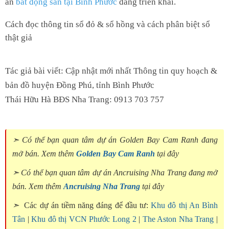
án
bất động sản tại Bình Phước
đang triển khai.
Cách đọc thông tin sổ đỏ & sổ hồng và cách phân biệt sổ
thật giả
Tác giả bài viết: Cập nhật mới nhất Thông tin quy hoạch &
bản đồ huyện Đồng Phú, tỉnh Bình Phước
Thái Hữu Hà BĐS Nha Trang: 0913 703 757
➣ Có thể bạn quan tâm dự án Golden Bay Cam Ranh đang
mở bán. Xem thêm
Golden Bay Cam Ranh
tại đây
➣ Có thể bạn quan tâm dự án Ancruising Nha Trang đang mở
bán. Xem thêm
Ancruising Nha Trang
tại đây
➣
Các dự án tiềm năng đáng để đầu tư:
Khu đô thị An Bình
Tân
|
Khu đô thị VCN Phước Long 2
|
The Aston Nha Trang
|