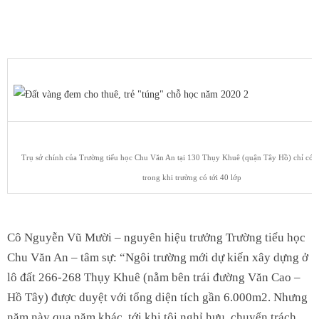
Trụ sở chính của Trường tiểu học Chu Văn An tại 130 Thụy Khuê (quận Tây Hồ) chỉ có 
trong khi trường có tới 40 lớp
Cô Nguyễn Vũ Mười – nguyên hiệu trưởng Trường tiểu học
Chu Văn An – tâm sự: “Ngôi trường mới dự kiến xây dựng ở
lô đất 266-268 Thụy Khuê (nằm bên trái đường Văn Cao –
Hồ Tây) được duyệt với tổng diện tích gần 6.000m2. Nhưng
năm này qua năm khác, tới khi tôi nghỉ hưu, chuyển trách