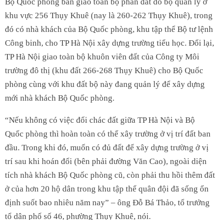
Bộ Quốc phòng bàn giao toàn bộ phần đất do bộ quản lý ở
khu vực 256 Thụy Khuê (nay là 260-262 Thụy Khuê), trong
đó có nhà khách của Bộ Quốc phòng, khu tập thể Bộ tư lệnh
Công binh, cho TP Hà Nội xây dựng trường tiểu học. Đổi lại,
TP Hà Nội giao toàn bộ khuôn viên đất của Công ty Môi
trường đô thị (khu đất 266-268 Thụy Khuê) cho Bộ Quốc
phòng cùng với khu đất bộ này đang quản lý để xây dựng
mới nhà khách Bộ Quốc phòng.
“Nếu không có việc đổi chác đất giữa TP Hà Nội và Bộ
Quốc phòng thì hoàn toàn có thể xây trường ở vị trí đất ban
đầu. Trong khi đó, muốn có đủ đất để xây dựng trường ở vị
trí sau khi hoán đổi (bên phải đường Văn Cao), ngoài diện
tích nhà khách Bộ Quốc phòng cũ, còn phải thu hồi thêm đất
ở của hơn 20 hộ dân trong khu tập thể quân đội đã sống ổn
định suốt bao nhiêu năm nay” – ông Đỗ Bá Thảo, tổ trưởng
tổ dân phố số 46, phường Thụy Khuê, nói.