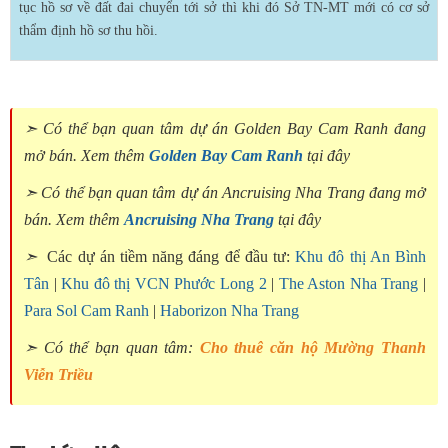
tục hồ sơ về đất đai chuyển tới sở thì khi đó Sở TN-MT mới có cơ sở
thẩm định hồ sơ thu hồi.
➣ Có thể bạn quan tâm dự án Golden Bay Cam Ranh đang
mở bán. Xem thêm
Golden Bay Cam Ranh
tại đây
➣ Có thể bạn quan tâm dự án Ancruising Nha Trang đang mở
bán. Xem thêm
Ancruising Nha Trang
tại đây
➣
Các dự án tiềm năng đáng để đầu tư:
Khu đô thị An Bình
Tân
|
Khu đô thị VCN Phước Long 2
|
The Aston Nha Trang
|
Para Sol Cam Ranh
|
Haborizon Nha Trang
➣ Có thể bạn quan tâm:
Cho thuê căn hộ Mường Thanh
Viễn Triều