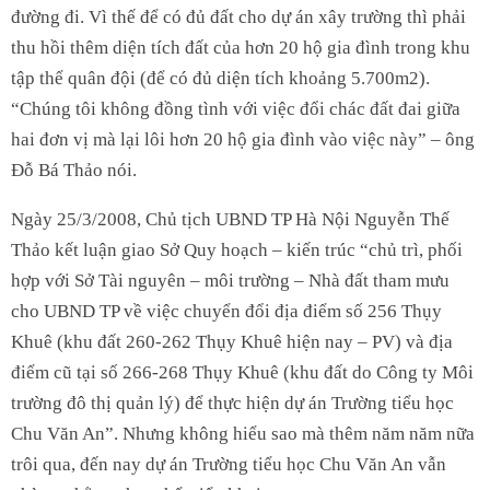
đường đi. Vì thế để có đủ đất cho dự án xây trường thì phải
thu hồi thêm diện tích đất của hơn 20 hộ gia đình trong khu
tập thể quân đội (để có đủ diện tích khoảng 5.700m2).
“Chúng tôi không đồng tình với việc đổi chác đất đai giữa
hai đơn vị mà lại lôi hơn 20 hộ gia đình vào việc này” – ông
Đỗ Bá Thảo nói.
Ngày 25/3/2008, Chủ tịch UBND TP Hà Nội Nguyễn Thế
Thảo kết luận giao Sở Quy hoạch – kiến trúc “chủ trì, phối
hợp với Sở Tài nguyên – môi trường – Nhà đất tham mưu
cho UBND TP về việc chuyển đổi địa điểm số 256 Thụy
Khuê (khu đất 260-262 Thụy Khuê hiện nay – PV) và địa
điểm cũ tại số 266-268 Thụy Khuê (khu đất do Công ty Môi
trường đô thị quản lý) để thực hiện dự án Trường tiểu học
Chu Văn An”. Nhưng không hiểu sao mà thêm năm năm nữa
trôi qua, đến nay dự án Trường tiểu học Chu Văn An vẫn