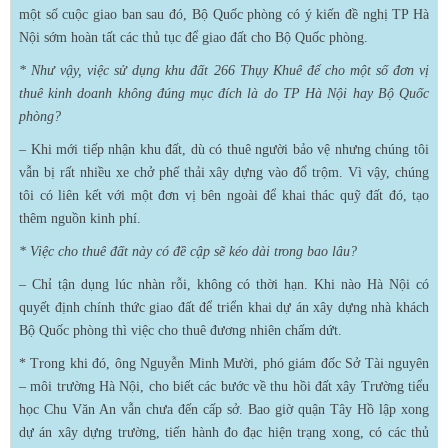
một số cuộc giao ban sau đó, Bộ Quốc phòng có ý kiến đề nghị TP Hà
Nội sớm hoàn tất các thủ tục để giao đất cho Bộ Quốc phòng.
* Như vậy, việc sử dụng khu đất 266 Thụy Khuê để cho một số đơn vị
thuê kinh doanh không đúng mục đích là do TP Hà Nội hay Bộ Quốc
phòng?
– Khi mới tiếp nhận khu đất, dù có thuê người bảo vệ nhưng chúng tôi
vẫn bị rất nhiều xe chở phế thải xây dựng vào đổ trộm. Vì vậy, chúng
tôi có liên kết với một đơn vị bên ngoài để khai thác quỹ đất đó, tạo
thêm nguồn kinh phí.
* Việc cho thuê đất này có đề cập sẽ kéo dài trong bao lâu?
– Chỉ tận dụng lúc nhàn rỗi, không có thời hạn. Khi nào Hà Nội có
quyết định chính thức giao đất để triển khai dự án xây dựng nhà khách
Bộ Quốc phòng thì việc cho thuê đương nhiên chấm dứt.
* Trong khi đó, ông Nguyễn Minh Mười, phó giám đốc Sở Tài nguyên
– môi trường Hà Nội, cho biết các bước về thu hồi đất xây Trường tiểu
học Chu Văn An vẫn chưa đến cấp sở. Bao giờ quận Tây Hồ lập xong
dự án xây dựng trường, tiến hành đo đạc hiện trạng xong, có các thủ