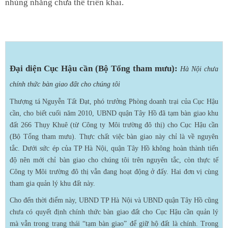
nhùng nhằng chưa thể triển khai.
Đại diện Cục Hậu cần (Bộ Tổng tham mưu):
Hà Nội chưa
chính thức bàn giao đất cho chúng tôi
Thượng tá Nguyễn Tất Đạt, phó trưởng Phòng doanh trại của Cục Hậu
cần, cho biết cuối năm 2010, UBND quận Tây Hồ đã tạm bàn giao khu
đất 266 Thụy Khuê (từ Công ty Môi trường đô thị) cho Cục Hậu cần
(Bộ Tổng tham mưu). Thực chất việc bàn giao này chỉ là về nguyên
tắc. Dưới sức ép của TP Hà Nội, quận Tây Hồ không hoàn thành tiến
độ nên mới chỉ bàn giao cho chúng tôi trên nguyên tắc, còn thực tế
Công ty Môi trường đô thị vẫn đang hoạt động ở đấy. Hai đơn vị cùng
tham gia quản lý khu đất này.
Cho đến thời điểm này, UBND TP Hà Nội và UBND quận Tây Hồ cũng
chưa có quyết định chính thức bàn giao đất cho Cục Hậu cần quản lý
mà vẫn trong trạng thái “tạm bàn giao” để giữ hộ đất là chính. Trong