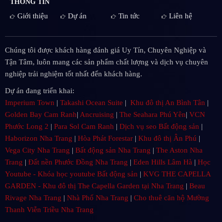
THÔNG TIN
Giới thiệu
Dự án
Tin tức
Liên hệ
Chúng tôi được khách hàng đánh giá Uy Tín, Chuyên Nghiệp và
Tận Tâm, luôn mang các sản phẩm chất lượng và dịch vụ chuyên
nghiệp trải nghiệm tốt nhất đến khách hàng.
Dự án đang triển khai:
Imperium Town
|
Takashi Ocean Suite
|
Khu đô thị An Bình Tân
|
Golden Bay Cam Ranh
|
Ancruising
|
The Seahara Phú Yên
|
VCN
Phước Long 2
|
Para Sol Cam Ranh
|
Dịch vụ seo Bất động sản
|
Haborizon Nha Trang
|
Hòa Phát Forestar
|
Khu đô thị Ân Phú
|
Vega City Nha Trang
|
Bất động sản Nha Trang
|
The Aston Nha
Trang
|
Đất nền Phước Đồng Nha Trang
|
Eden Hills Lâm Hà
|
Học
Youtube - Khóa học youtube Bất động sản
|
KVG THE CAPELLA
GARDEN - Khu đô thị The Capella Garden tại Nha Trang
|
Beau
Rivage Nha Trang
|
Nhà Phố Nha Trang
|
Cho thuê căn hộ Mường
Thanh Viễn Triều Nha Trang