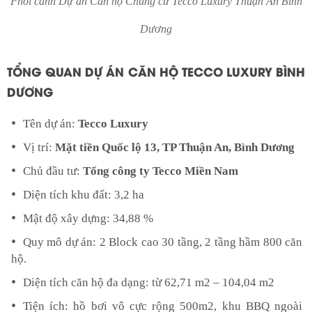
Phối cảnh Dự án Căn hộ Chung cư Tecco Luxury Thuận An Bình
Dương
TỔNG QUAN DỰ ÁN CĂN HỘ TECCO LUXURY BÌNH
DƯƠNG
Tên dự án:
Tecco Luxury
Vị trí:
Mặt tiền Quốc lộ 13, TP Thuận An, Bình Dương
Chủ đầu tư:
Tổng công ty Tecco Miền Nam
Diện tích khu đất: 3,2 ha
Mật độ xây dựng: 34,88 %
Quy mô dự án: 2 Block cao 30 tầng, 2 tầng hầm 800 căn
hộ.
Diện tích căn hộ đa dạng: từ 62,71 m2 – 104,04 m2
Tiện ích: hồ bơi vô cực rộng 500m2, khu BBQ ngoài