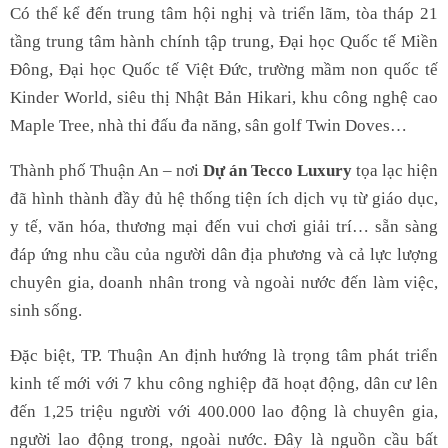
Có thể kể đến trung tâm hội nghị và triển lãm, tòa tháp 21
tầng trung tâm hành chính tập trung, Đại học Quốc tế Miền
Đông, Đại học Quốc tế Việt Đức, trường mầm non quốc tế
Kinder World, siêu thị Nhật Bản Hikari, khu công nghệ cao
Maple Tree, nhà thi đấu đa năng, sân golf Twin Doves…
Thành phố Thuận An – nơi
Dự án Tecco Luxury
tọa lạc hiện
đã hình thành đầy đủ hệ thống tiện ích dịch vụ từ giáo dục,
y tế, văn hóa, thương mại đến vui chơi giải trí… sẵn sàng
đáp ứng nhu cầu của người dân địa phương và cả lực lượng
chuyên gia, doanh nhân trong và ngoài nước đến làm việc,
sinh sống.
Đặc biệt, TP. Thuận An định hướng là trọng tâm phát triển
kinh tế mới với 7 khu công nghiệp đã hoạt động, dân cư lên
đến 1,25 triệu người với 400.000 lao động là chuyên gia,
người lao động trong, ngoài nước. Đây là nguồn cầu bất