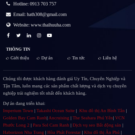
Hotline: 0913 703 757
Email: hath308@gmail.com
Website: www.thaihuuha.com
THÔNG TIN
Giới thiệu
Dự án
Tin tức
Liên hệ
Chúng tôi được khách hàng đánh giá Uy Tín, Chuyên Nghiệp và
Tận Tâm, luôn mang các sản phẩm chất lượng và dịch vụ chuyên
nghiệp trải nghiệm tốt nhất đến khách hàng.
Dự án đang triển khai:
Imperium Town
|
Takashi Ocean Suite
|
Khu đô thị An Bình Tân
|
Golden Bay Cam Ranh
|
Ancruising
|
The Seahara Phú Yên
|
VCN
Phước Long 2
|
Para Sol Cam Ranh
|
Dịch vụ seo Bất động sản
|
Haborizon Nha Trang
|
Hòa Phát Forestar
|
Khu đô thị Ân Phú
|