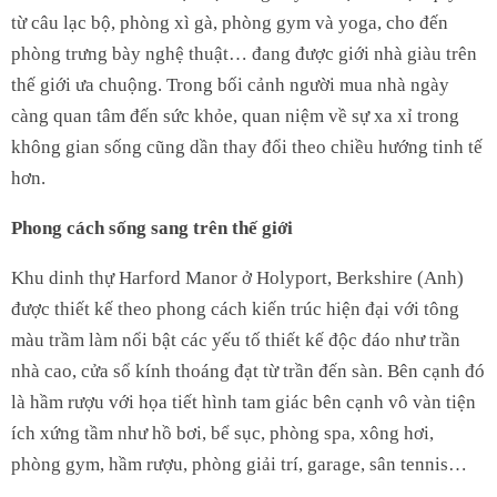
từ câu lạc bộ, phòng xì gà, phòng gym và yoga, cho đến
phòng trưng bày nghệ thuật… đang được giới nhà giàu trên
thế giới ưa chuộng. Trong bối cảnh người mua nhà ngày
càng quan tâm đến sức khỏe, quan niệm về sự xa xỉ trong
không gian sống cũng dần thay đổi theo chiều hướng tinh tế
hơn.
Phong cách sống sang trên thế giới
Khu dinh thự Harford Manor ở Holyport, Berkshire (Anh)
được thiết kế theo phong cách kiến trúc hiện đại với tông
màu trầm làm nổi bật các yếu tố thiết kế độc đáo như trần
nhà cao, cửa sổ kính thoáng đạt từ trần đến sàn. Bên cạnh đó
là hầm rượu với họa tiết hình tam giác bên cạnh vô vàn tiện
ích xứng tầm như hồ bơi, bể sục, phòng spa, xông hơi,
phòng gym, hầm rượu, phòng giải trí, garage, sân tennis…