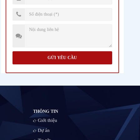
GỬI YÊU CẦU
THÔNG TIN
Giới thiệu
Dự án