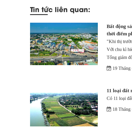
Tin tức liên quan:
Bất động sả
thời điểm p
"Khi thị trườ
Với chu kì hi
Tổng giám đố
19 Tháng 
11 loại đất
Có 11 loại đấ
18 Tháng 