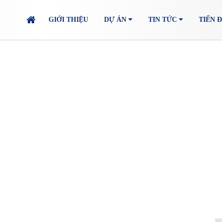
GIỚI THIỆU
DỰ ÁN
TIN TỨC
TIẾN 