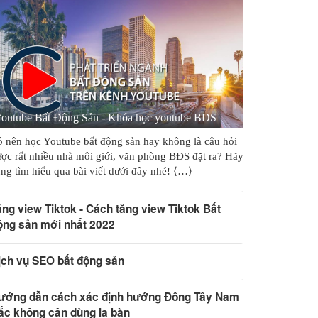
outube Bất Động Sản - Khóa học youtube BDS
 nên học Youtube bất động sản hay không là câu hỏi
ợc rất nhiều nhà môi giới, văn phòng BĐS đặt ra? Hãy
ng tìm hiểu qua bài viết dưới đây nhé! ⟨…⟩
ăng view Tiktok - Cách tăng view Tiktok Bất
ộng sản mới nhất 2022
ịch vụ SEO bất động sản
ướng dẫn cách xác định hướng Đông Tây Nam
ắc không cần dùng la bàn