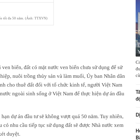
iển tối đa 50 năm. (Ảnh: TTXVN)
Y
Có
ồi ven biển, đất có mặt nước ven biển chưa sử dụng để sử
đư
cù
hiệp, nuôi trồng thủy sản và làm muối, Ủy ban Nhân dân
ịnh cho thuê đất đối với tổ chức kinh tế, người Việt Nam
T
 nước ngoài sinh sống ở Việt Nam để thực hiện dự án đầu
đ
D
i hạn dự án đầu tư sẽ không vượt quá 50 năm. Tuy nhiên,
nếu có nhu cầu tiếp tục sử dụng đất sẽ được Nhà nước xem
H
xét duyệt.
B