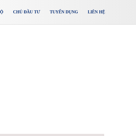
ĐỘ
CHỦ ĐẦU TƯ
TUYỂN DỤNG
LIÊN HỆ