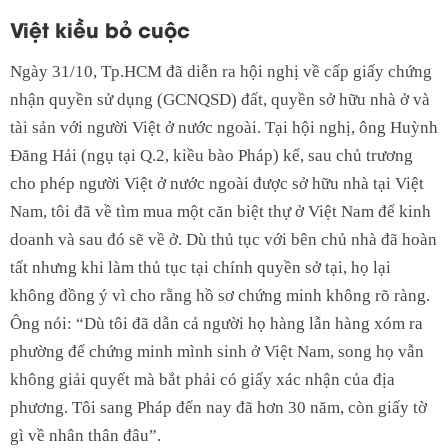
Việt kiều bỏ cuộc
Ngày 31/10, Tp.HCM đã diễn ra hội nghị về cấp giấy chứng
nhận quyền sử dụng (GCNQSD) đất, quyền sở hữu nhà ở và
tài sản với người Việt ở nước ngoài. Tại hội nghị, ông Huỳnh
Đăng Hải (ngụ tại Q.2, kiều bào Pháp) kể, sau chủ trương
cho phép người Việt ở nước ngoài được sở hữu nhà tại Việt
Nam, tôi đã về tìm mua một căn biệt thự ở Việt Nam để kinh
doanh và sau đó sẽ về ở. Dù thủ tục với bên chủ nhà đã hoàn
tất nhưng khi làm thủ tục tại chính quyền sở tại, họ lại
không đồng ý vì cho rằng hồ sơ chứng minh không rõ ràng.
Ông nói: “Dù tôi đã dẫn cả người họ hàng lẫn hàng xóm ra
phường để chứng minh mình sinh ở Việt Nam, song họ vẫn
không giải quyết mà bắt phải có giấy xác nhận của địa
phương. Tôi sang Pháp đến nay đã hơn 30 năm, còn giấy tờ
gì về nhân thân đâu”.