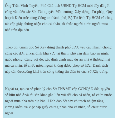
Ông Trần Vĩnh Tuyến, Phó Chủ tịch UBND Tp.HCM mới đây đã gửi
công văn đến các Sở: Tài nguyên Môi trường, Xây dựng, Tư pháp, Quy
hoạch Kiến trúc cùng Công an thành phố, Bộ Tư lệnh Tp.HCM về công
tác cấp giấy chứng nhận cho cá nhân, tổ chức người nước ngoài mua
nhà trên địa bàn.
Theo đó, Giám đốc Sở Xây dựng thành phố được yêu cầu nhanh chóng
cùng các đơn vị xác định khu vực tại thành phố cần đảm bảo an ninh,
quốc phòng. Cùng với đó, xác định danh mục dự án nhà ở thương mại
mà cá nhân, tổ chức nước ngoài không được phép sở hữu. Danh sách
này cần đượccông khai trên cổng thông tin điện tử của Sở Xây dựng.
Ngoài ra, tạo cơ sở pháp lý cho Sở TN&MT cấp GCNQSD đất, quyền
sở hữu nhà ở và tài sản khác gắn liền với đất cho cá nhân, tổ chức nước
ngoài mua nhà trên địa bàn. Lãnh đạo Sở này có trách nhiệm tăng
cường kiểm tra việc cấp giấy chứng nhận cho cá nhân, tổ chức nước
ngoài.