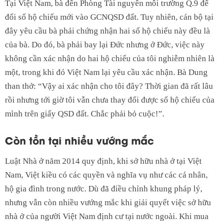
Tại Việt Nam, bà đến Phòng Tài nguyên môi trường Q.9 để
đổi số hộ chiếu mới vào GCNQSD đất. Tuy nhiên, cán bộ tại
đây yêu cầu bà phải chứng nhận hai số hộ chiếu này đều là
của bà. Do đó, bà phải bay lại Đức nhưng ở Đức, việc này
không cần xác nhận do hai hộ chiếu của tôi nghiễm nhiên là
một, trong khi đó Việt Nam lại yêu cầu xác nhận. Bà Dung
than thở: “Vậy ai xác nhận cho tôi đây? Thời gian đã rất lâu
rồi nhưng tới giờ tôi vẫn chưa thay đổi được số hộ chiếu của
mình trên giấy QSD đất. Chắc phải bỏ cuộc!”.
Còn tồn tại nhiều vướng mắc
Luật Nhà ở năm 2014 quy định, khi sở hữu nhà ở tại Việt
Nam, Việt kiều có các quyền và nghĩa vụ như các cá nhân,
hộ gia đình trong nước. Dù đã điều chỉnh khung pháp lý,
nhưng vẫn còn nhiều vướng mắc khi giải quyết việc sở hữu
nhà ở của người Việt Nam định cư tại nước ngoài. Khi mua