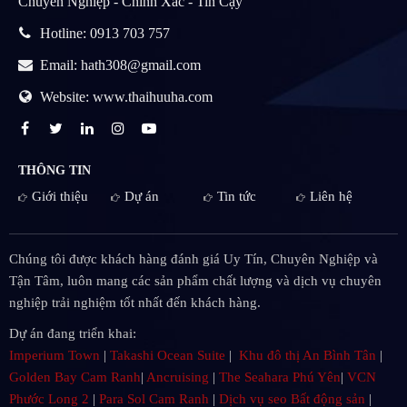
Chuyên Nghiệp - Chính Xác - Tin Cậy
Hotline: 0913 703 757
Email: hath308@gmail.com
Website: www.thaihuuha.com
THÔNG TIN
Giới thiệu
Dự án
Tin tức
Liên hệ
Chúng tôi được khách hàng đánh giá Uy Tín, Chuyên Nghiệp và
Tận Tâm, luôn mang các sản phẩm chất lượng và dịch vụ chuyên
nghiệp trải nghiệm tốt nhất đến khách hàng.
Dự án đang triển khai:
Imperium Town
|
Takashi Ocean Suite
|
Khu đô thị An Bình Tân
|
Golden Bay Cam Ranh
|
Ancruising
|
The Seahara Phú Yên
|
VCN
Phước Long 2
|
Para Sol Cam Ranh
|
Dịch vụ seo Bất động sản
|